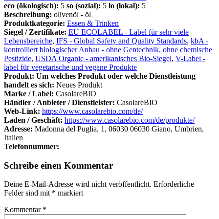
eco (ökologisch):
5
so (sozial):
5
lo (lokal):
5
Beschreibung:
olivenöl - öl
Produktkategorie:
Essen & Trinken
Siegel / Zertifikate:
EU ECOLABEL - Label für sehr viele
Lebensbereiche
,
IFS - Global Safety and Quality Standards
,
kbA -
kontrolliert biologischer Anbau - ohne Gentechnik, ohne chemische
Pestizide
,
USDA Organic - amerikanisches Bio-Siegel
,
V-Label -
label für vegetarische und vegane Produkte
Produkt: Um welches Produkt oder welche Dienstleistung
handelt es sich:
Neues Produkt
Marke / Label:
CasolareBIO
Händler / Anbieter / Dienstleister:
CasolareBIO
Web-Link:
https://www.casolarebio.com/de/
Laden / Geschäft:
https://www.casolarebio.com/de/produkte/
Adresse:
Madonna del Puglia, 1, 06030 06030 Giano, Umbrien,
Italien
Telefonnummer:
Schreibe einen Kommentar
Deine E-Mail-Adresse wird nicht veröffentlicht.
Erforderliche
Felder sind mit
*
markiert
Kommentar
*