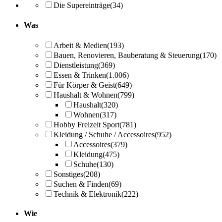
Die Supereinträge
(34)
Was
Arbeit & Medien
(193)
Bauen, Renovieren, Bauberatung & Steuerung
(170)
Dienstleistung
(369)
Essen & Trinken
(1.006)
Für Körper & Geist
(649)
Haushalt & Wohnen
(799)
Haushalt
(320)
Wohnen
(317)
Hobby Freizeit Sport
(781)
Kleidung / Schuhe / Accessoires
(952)
Accessoires
(379)
Kleidung
(475)
Schuhe
(130)
Sonstiges
(208)
Suchen & Finden
(69)
Technik & Elektronik
(222)
Wie