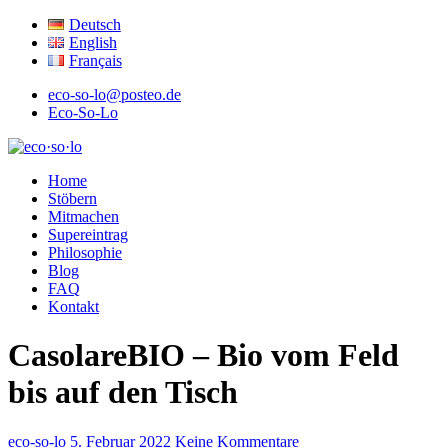
Deutsch
English
Français
eco-so-lo@posteo.de
Eco-So-Lo
ökologisch · sozial · lokal
Home
eco·so·lo
Stöbern
Mitmachen
Supereintrag
Philosophie
Blog
FAQ
Kontakt
CasolareBIO – Bio vom Feld
bis auf den Tisch
eco-so-lo
5. Februar 2022
Keine Kommentare