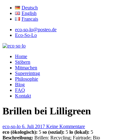
Deutsch
English
Français
eco-so-lo@posteo.de
Eco-So-Lo
ökologisch · sozial · lokal
Home
eco·so·lo
Stöbern
Mitmachen
Supereintrag
Philosophie
Blog
FAQ
Kontakt
Brillen bei Lilligreen
eco-so-lo
6. Juli 2017
Keine Kommentare
eco (ökologisch):
5
so (sozial):
5
lo (lokal):
5
Beschreibung:
Brillen: Recycling; Fairtrade; Bio