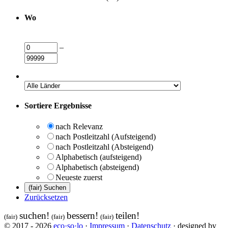
Wo
–
Sortiere Ergebnisse
nach Relevanz
nach Postleitzahl (Aufsteigend)
nach Postleitzahl (Absteigend)
Alphabetisch (aufsteigend)
Alphabetisch (absteigend)
Neueste zuerst
Zurücksetzen
suchen!
bessern!
teilen!
(fair)
(fair)
(fair)
© 2017 - 2026
eco·so·lo
·
Impressum
·
Datenschutz
· designed by