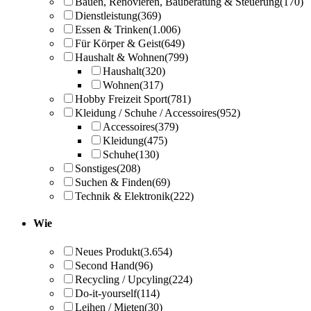
Bauen, Renovieren, Bauberatung & Steuerung
(170)
Dienstleistung
(369)
Essen & Trinken
(1.006)
Für Körper & Geist
(649)
Haushalt & Wohnen
(799)
Haushalt
(320)
Wohnen
(317)
Hobby Freizeit Sport
(781)
Kleidung / Schuhe / Accessoires
(952)
Accessoires
(379)
Kleidung
(475)
Schuhe
(130)
Sonstiges
(208)
Suchen & Finden
(69)
Technik & Elektronik
(222)
Wie
Neues Produkt
(3.654)
Second Hand
(96)
Recycling / Upcyling
(224)
Do-it-yourself
(114)
Leihen / Mieten
(30)