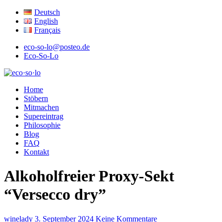
Deutsch
English
Français
eco-so-lo@posteo.de
Eco-So-Lo
ökologisch · sozial · lokal
Home
eco·so·lo
Stöbern
Mitmachen
Supereintrag
Philosophie
Blog
FAQ
Kontakt
Alkoholfreier Proxy-Sekt
“Versecco dry”
winelady
3. September 2024
Keine Kommentare