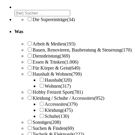
Die Supereinträge
(34)
Was
Arbeit & Medien
(193)
Bauen, Renovieren, Bauberatung & Steuerung
(170)
Dienstleistung
(369)
Essen & Trinken
(1.006)
Für Körper & Geist
(649)
Haushalt & Wohnen
(799)
Haushalt
(320)
Wohnen
(317)
Hobby Freizeit Sport
(781)
Kleidung / Schuhe / Accessoires
(952)
Accessoires
(379)
Kleidung
(475)
Schuhe
(130)
Sonstiges
(208)
Suchen & Finden
(69)
Technik & Elektronik
(222)