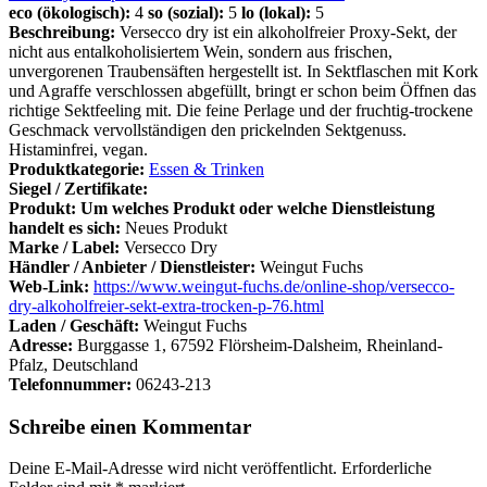
eco (ökologisch):
4
so (sozial):
5
lo (lokal):
5
Beschreibung:
Versecco dry ist ein alkoholfreier Proxy-Sekt, der
nicht aus entalkoholisiertem Wein, sondern aus frischen,
unvergorenen Traubensäften hergestellt ist. In Sektflaschen mit Kork
und Agraffe verschlossen abgefüllt, bringt er schon beim Öffnen das
richtige Sektfeeling mit. Die feine Perlage und der fruchtig-trockene
Geschmack vervollständigen den prickelnden Sektgenuss.
Histaminfrei, vegan.
Produktkategorie:
Essen & Trinken
Siegel / Zertifikate:
Produkt: Um welches Produkt oder welche Dienstleistung
handelt es sich:
Neues Produkt
Marke / Label:
Versecco Dry
Händler / Anbieter / Dienstleister:
Weingut Fuchs
Web-Link:
https://www.weingut-fuchs.de/online-shop/versecco-
dry-alkoholfreier-sekt-extra-trocken-p-76.html
Laden / Geschäft:
Weingut Fuchs
Adresse:
Burggasse 1, 67592 Flörsheim-Dalsheim, Rheinland-
Pfalz, Deutschland
Telefonnummer:
06243-213
Schreibe einen Kommentar
Deine E-Mail-Adresse wird nicht veröffentlicht.
Erforderliche