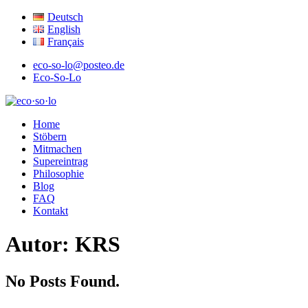
Deutsch
English
Français
eco-so-lo@posteo.de
Eco-So-Lo
ökologisch · sozial · lokal
Home
eco·so·lo
Stöbern
Mitmachen
Supereintrag
Philosophie
Blog
FAQ
Kontakt
Autor:
KRS
No Posts Found.