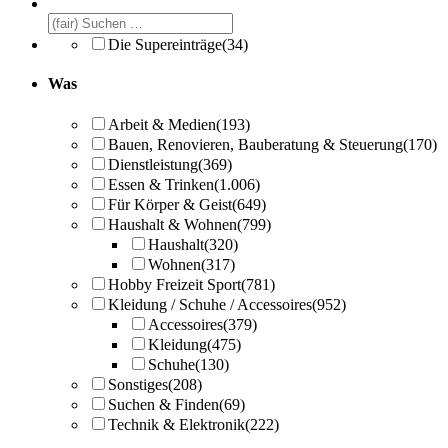
Die Supereinträge
(34)
Was
Arbeit & Medien
(193)
Bauen, Renovieren, Bauberatung & Steuerung
(170)
Dienstleistung
(369)
Essen & Trinken
(1.006)
Für Körper & Geist
(649)
Haushalt & Wohnen
(799)
Haushalt
(320)
Wohnen
(317)
Hobby Freizeit Sport
(781)
Kleidung / Schuhe / Accessoires
(952)
Accessoires
(379)
Kleidung
(475)
Schuhe
(130)
Sonstiges
(208)
Suchen & Finden
(69)
Technik & Elektronik
(222)