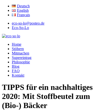
Deutsch
English
Français
eco-so-lo@posteo.de
Eco-So-Lo
ökologisch · sozial · lokal
Home
eco·so·lo
Stöbern
Mitmachen
Supereintrag
Philosophie
Blog
FAQ
Kontakt
TIPPS für ein nachhaltiges
2020: Mit Stoffbeutel zum
(Bio-) Bäcker