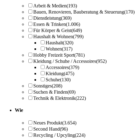
Arbeit & Medien
(193)
Bauen, Renovieren, Bauberatung & Steuerung
(170)
Dienstleistung
(369)
Essen & Trinken
(1.006)
Für Körper & Geist
(649)
Haushalt & Wohnen
(799)
Haushalt
(320)
Wohnen
(317)
Hobby Freizeit Sport
(781)
Kleidung / Schuhe / Accessoires
(952)
Accessoires
(379)
Kleidung
(475)
Schuhe
(130)
Sonstiges
(208)
Suchen & Finden
(69)
Technik & Elektronik
(222)
Wie
Neues Produkt
(3.654)
Second Hand
(96)
Recycling / Upcyling
(224)