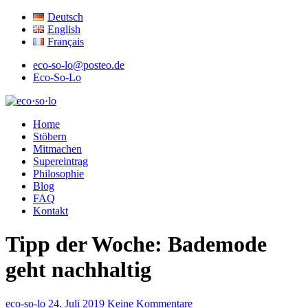
Deutsch
English
Français
eco-so-lo@posteo.de
Eco-So-Lo
ökologisch · sozial · lokal
Home
eco·so·lo
Stöbern
Mitmachen
Supereintrag
Philosophie
Blog
FAQ
Kontakt
Tipp der Woche: Bademode
geht nachhaltig
eco-so-lo
24. Juli 2019
Keine Kommentare