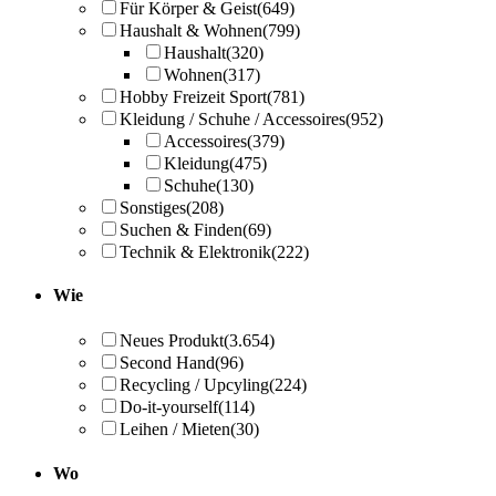
Für Körper & Geist
(649)
Haushalt & Wohnen
(799)
Haushalt
(320)
Wohnen
(317)
Hobby Freizeit Sport
(781)
Kleidung / Schuhe / Accessoires
(952)
Accessoires
(379)
Kleidung
(475)
Schuhe
(130)
Sonstiges
(208)
Suchen & Finden
(69)
Technik & Elektronik
(222)
Wie
Neues Produkt
(3.654)
Second Hand
(96)
Recycling / Upcyling
(224)
Do-it-yourself
(114)
Leihen / Mieten
(30)
Wo