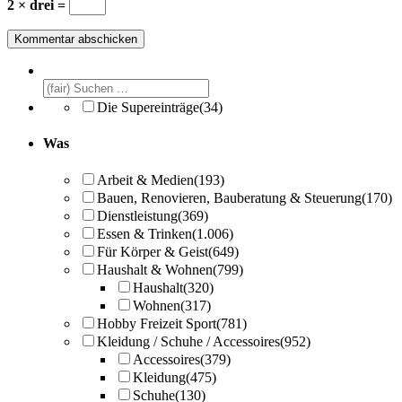
2 × drei =
Die Supereinträge
(34)
Was
Arbeit & Medien
(193)
Bauen, Renovieren, Bauberatung & Steuerung
(170)
Dienstleistung
(369)
Essen & Trinken
(1.006)
Für Körper & Geist
(649)
Haushalt & Wohnen
(799)
Haushalt
(320)
Wohnen
(317)
Hobby Freizeit Sport
(781)
Kleidung / Schuhe / Accessoires
(952)
Accessoires
(379)
Kleidung
(475)
Schuhe
(130)