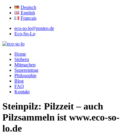
Deutsch
English
Français
eco-so-lo@posteo.de
Eco-So-Lo
ökologisch · sozial · lokal
Home
eco·so·lo
Stöbern
Mitmachen
Supereintrag
Philosophie
Blog
FAQ
Kontakt
Steinpilz: Pilzzeit – auch
Pilzsammeln ist www.eco-so-
lo.de