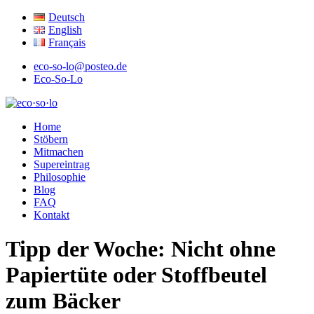
Deutsch
English
Français
eco-so-lo@posteo.de
Eco-So-Lo
ökologisch · sozial · lokal
Home
eco·so·lo
Stöbern
Mitmachen
Supereintrag
Philosophie
Blog
FAQ
Kontakt
Tipp der Woche: Nicht ohne
Papiertüte oder Stoffbeutel
zum Bäcker