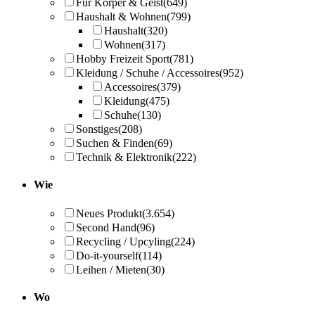
Für Körper & Geist
(649)
Haushalt & Wohnen
(799)
Haushalt
(320)
Wohnen
(317)
Hobby Freizeit Sport
(781)
Kleidung / Schuhe / Accessoires
(952)
Accessoires
(379)
Kleidung
(475)
Schuhe
(130)
Sonstiges
(208)
Suchen & Finden
(69)
Technik & Elektronik
(222)
Wie
Neues Produkt
(3.654)
Second Hand
(96)
Recycling / Upcyling
(224)
Do-it-yourself
(114)
Leihen / Mieten
(30)
Wo